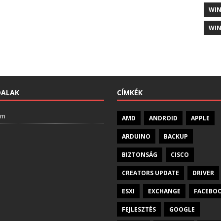
WI
WIN
DALAK
CÍMKÉK
am
AMD
ANDROID
APPLE
ARDUINO
BACKUP
BIZTONSÁG
CISCO
CREATORS UPDATE
DRIVER
ESXI
EXCHANGE
FACEBO
FEJLESZTÉS
GOOGLE