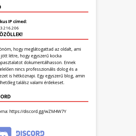
Ó
kus IP címed:
3.216.206
ÖZÖLLEK!
nöm, hogy meglátogattad az oldalt, ami
 jött létre, hogy egyszerű kocka
apasztalatot dokumentálhasson. Ennek
lelően nincs professzionális dolog és a
ezet is hétköznapi. Egy egyszerű blog, amin
hetőleg találsz valami érdekeset.
CORD
orna:
https://discord.gg/wZM4W7Y