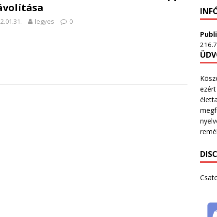
ávolítása
INF
2.01.31.
legyes
0
Publi
216.7
ÜDV
Köszö
ezért
élett
megfe
nyelv
remél
DIS
Csat