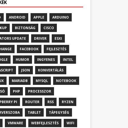
KÉK
D
ANDROID
APPLE
ARDUINO
KUP
BIZTONSÁG
CISCO
ATORS UPDATE
DRIVER
ESXI
HANGE
FACEBOOK
FEJLESZTÉS
OGLE
HUMOR
INGYENES
INTEL
ASCRIPT
JSON
KONVERTÁLÁS
UX
MARIADB
MYSQL
NOTEBOOK
SÓ
PHP
PROCESSZOR
PBERRY PI
ROUTER
RSS
RYZEN
RVERSZOBA
TABLET
TÁPEGYSÉG
VMWARE
WEBFEJLESZTÉS
WIFI