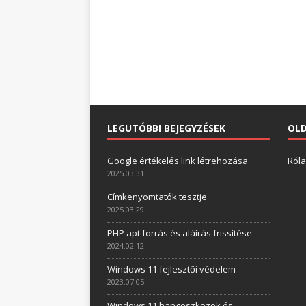
LEGUTÓBBI BEJEGYZÉSEK
OL
Google értékelés link létrehozása
Ról
2025.03.31.
Címkenyomtatók tesztje
2025.03.29.
PHP apt forrás és aláírás frissítése
2024.02.12.
Windows 11 fejlesztői védelem
2023.07.05.
Windows 11 hangeszközök és