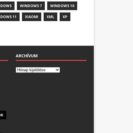
NDOWS
WINDOWS 7
WINDOWS 10
DOWS 11
XIAOMI
XML
XP
ARCHÍVUM
OK