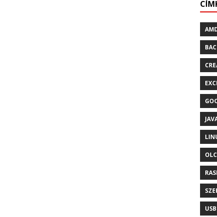
CÍM
AM
BAC
CRE
EXC
GO
JAV
LIN
OLC
RAS
SZE
USB