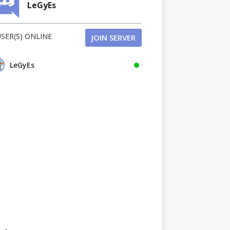
LeGyEs
SER(S) ONLINE
JOIN SERVER
LeGyEs