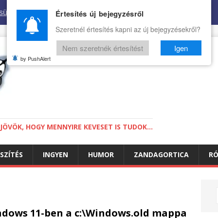
sütikről.
Értesítés új bejegyzésről
Szeretnél értesítés kapni az új bejegyzésekről?
Nem szeretnék értesítést
Igen
by PushAlert
ÖVÖK, HOGY MENNYIRE KEVESET IS TUDOK...
SZÍTÉS
INGYEN
HUMOR
ZANDAGORTICA
R
dows 11-ben a c:\Windows.old mappa