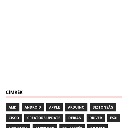
CÍMKÉK
AMD
ANDROID
APPLE
ARDUINO
BIZTONSÁG
CISCO
CREATORS UPDATE
DEBIAN
DRIVER
ESXI