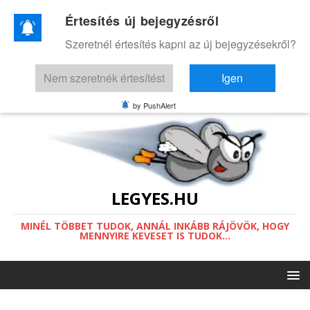
Értesítés új bejegyzésről
Ez a weboldal a működéséhez sütiket
Szeretnél értesítés kapni az új bejegyzésekről?
használ.
Információ a sütikről.
Nem szeretnék értesítést
Igen
Értettem
by PushAlert
LEGYES.HU
MINÉL TÖBBET TUDOK, ANNÁL INKÁBB RÁJÖVÖK, HOGY
MENNYIRE KEVESET IS TUDOK...