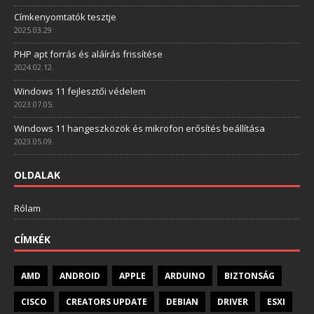
Címkenyomtatók tesztje
2025.03.29.
PHP apt forrás és aláírás frissítése
2024.02.12.
Windows 11 fejlesztői védelem
2023.07.05.
Windows 11 hangeszközök és mikrofon erősítés beállítása
2023.05.09.
OLDALAK
Rólam
CÍMKÉK
AMD
ANDROID
APPLE
ARDUINO
BIZTONSÁG
CISCO
CREATORS UPDATE
DEBIAN
DRIVER
ESXI