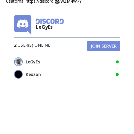
Csatorna:
https://discord.gg/wZM4W7Y
LeGyEs
2
USER(S) ONLINE
JOIN SERVER
LeGyEs
Kexzon