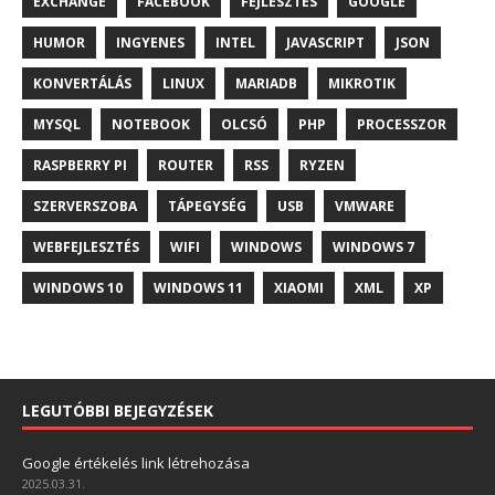
EXCHANGE
FACEBOOK
FEJLESZTÉS
GOOGLE
HUMOR
INGYENES
INTEL
JAVASCRIPT
JSON
KONVERTÁLÁS
LINUX
MARIADB
MIKROTIK
MYSQL
NOTEBOOK
OLCSÓ
PHP
PROCESSZOR
RASPBERRY PI
ROUTER
RSS
RYZEN
SZERVERSZOBA
TÁPEGYSÉG
USB
VMWARE
WEBFEJLESZTÉS
WIFI
WINDOWS
WINDOWS 7
WINDOWS 10
WINDOWS 11
XIAOMI
XML
XP
LEGUTÓBBI BEJEGYZÉSEK
Google értékelés link létrehozása
2025.03.31.