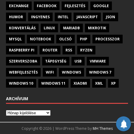
EXCHANGE
FACEBOOK
FEJLESZTÉS
GOOGLE
HUMOR
INGYENES
INTEL
JAVASCRIPT
JSON
KONVERTÁLÁS
LINUX
MARIADB
MIKROTIK
MYSQL
NOTEBOOK
OLCSÓ
PHP
PROCESSZOR
RASPBERRY PI
ROUTER
RSS
RYZEN
SZERVERSZOBA
TÁPEGYSÉG
USB
VMWARE
WEBFEJLESZTÉS
WIFI
WINDOWS
WINDOWS 7
WINDOWS 10
WINDOWS 11
XIAOMI
XML
XP
ARCHÍVUM
Copyright © 2026 | WordPress Theme by
MH Themes