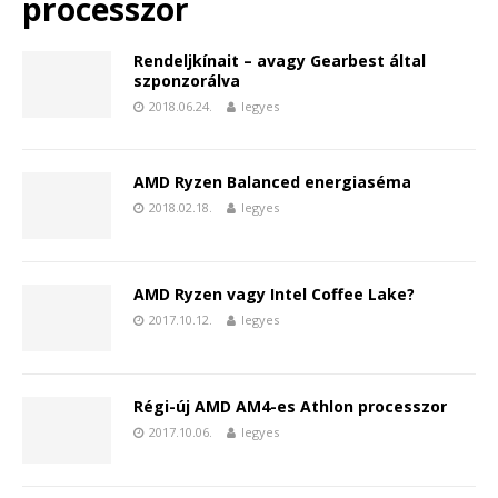
processzor
Rendeljkínait – avagy Gearbest által
szponzorálva
2018.06.24.
legyes
AMD Ryzen Balanced energiaséma
2018.02.18.
legyes
AMD Ryzen vagy Intel Coffee Lake?
2017.10.12.
legyes
Régi-új AMD AM4-es Athlon processzor
2017.10.06.
legyes