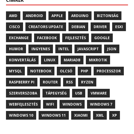
CÍMKÉK
AMD
ANDROID
APPLE
ARDUINO
BIZTONSÁG
CISCO
CREATORS UPDATE
DEBIAN
DRIVER
ESXI
EXCHANGE
FACEBOOK
FEJLESZTÉS
GOOGLE
HUMOR
INGYENES
INTEL
JAVASCRIPT
JSON
KONVERTÁLÁS
LINUX
MARIADB
MIKROTIK
MYSQL
NOTEBOOK
OLCSÓ
PHP
PROCESSZOR
RASPBERRY PI
ROUTER
RSS
RYZEN
SZERVERSZOBA
TÁPEGYSÉG
USB
VMWARE
WEBFEJLESZTÉS
WIFI
WINDOWS
WINDOWS 7
WINDOWS 10
WINDOWS 11
XIAOMI
XML
XP