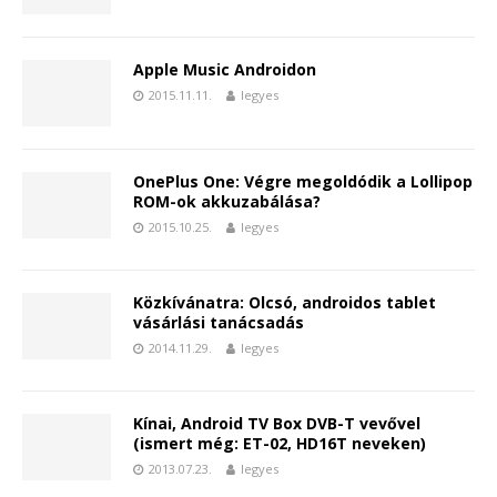
Apple Music Androidon
2015.11.11.
legyes
OnePlus One: Végre megoldódik a Lollipop
ROM-ok akkuzabálása?
2015.10.25.
legyes
Közkívánatra: Olcsó, androidos tablet
vásárlási tanácsadás
2014.11.29.
legyes
Kínai, Android TV Box DVB-T vevővel
(ismert még: ET-02, HD16T neveken)
2013.07.23.
legyes