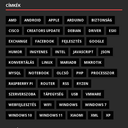
CÍMKÉK
AMD
ANDROID
APPLE
ARDUINO
BIZTONSÁG
CISCO
CREATORS UPDATE
DEBIAN
DRIVER
ESXI
EXCHANGE
FACEBOOK
FEJLESZTÉS
GOOGLE
HUMOR
INGYENES
INTEL
JAVASCRIPT
JSON
KONVERTÁLÁS
LINUX
MARIADB
MIKROTIK
MYSQL
NOTEBOOK
OLCSÓ
PHP
PROCESSZOR
RASPBERRY PI
ROUTER
RSS
RYZEN
SZERVERSZOBA
TÁPEGYSÉG
USB
VMWARE
WEBFEJLESZTÉS
WIFI
WINDOWS
WINDOWS 7
WINDOWS 10
WINDOWS 11
XIAOMI
XML
XP