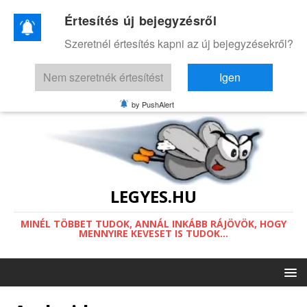
Értesítés új bejegyzésről
Ez a weboldal a működéséhez sütiket
Szeretnél értesítés kapni az új bejegyzésekről?
használ.
Információ a sütikről.
Nem szeretnék értesítést
Igen
Értettem
by PushAlert
LEGYES.HU
MINÉL TÖBBET TUDOK, ANNÁL INKÁBB RÁJÖVÖK, HOGY
MENNYIRE KEVESET IS TUDOK...