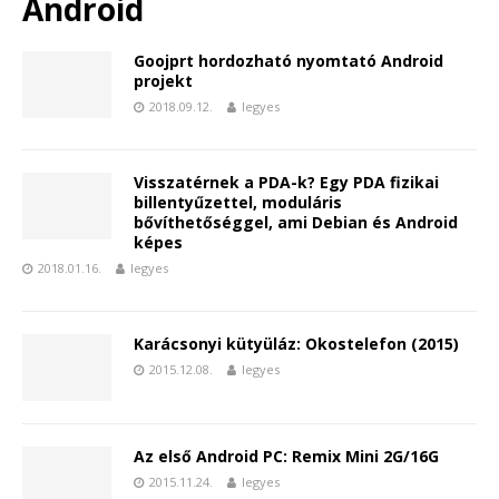
Android
Goojprt hordozható nyomtató Android
projekt
2018.09.12.
legyes
Visszatérnek a PDA-k? Egy PDA fizikai
billentyűzettel, moduláris
bővíthetőséggel, ami Debian és Android
képes
2018.01.16.
legyes
Karácsonyi kütyüláz: Okostelefon (2015)
2015.12.08.
legyes
Az első Android PC: Remix Mini 2G/16G
2015.11.24.
legyes