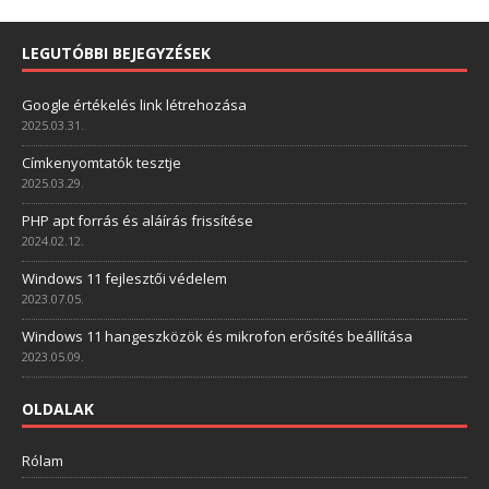
LEGUTÓBBI BEJEGYZÉSEK
Google értékelés link létrehozása
2025.03.31.
Címkenyomtatók tesztje
2025.03.29.
PHP apt forrás és aláírás frissítése
2024.02.12.
Windows 11 fejlesztői védelem
2023.07.05.
Windows 11 hangeszközök és mikrofon erősítés beállítása
2023.05.09.
OLDALAK
Rólam