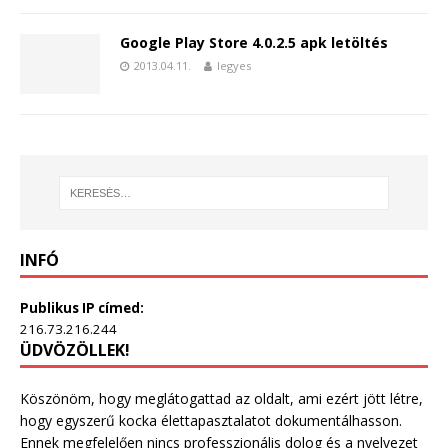
Google Play Store 4.0.2.5 apk letöltés
2013.04.11.
legyes
INFÓ
Publikus IP címed:
216.73.216.244
ÜDVÖZÖLLEK!
Köszönöm, hogy meglátogattad az oldalt, ami ezért jött létre,
hogy egyszerű kocka élettapasztalatot dokumentálhasson.
Ennek megfelelően nincs professzionális dolog és a nyelvezet