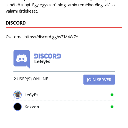
is hétköznapi. Egy egyszerű blog, amin remélhetőleg találsz
valami érdekeset.
DISCORD
Csatorna:
https://discord.gg/wZM4W7Y
LeGyEs
2
USER(S) ONLINE
JOIN SERVER
LeGyEs
Kexzon