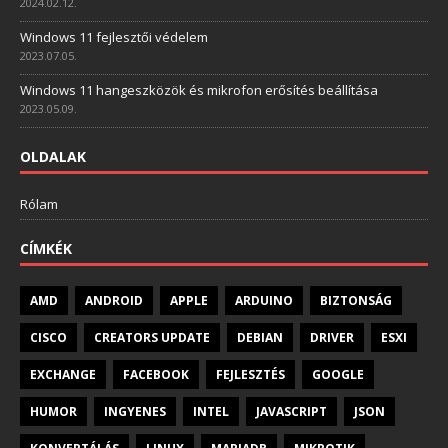
2024.02.12.
Windows 11 fejlesztői védelem
2023.07.05.
Windows 11 hangeszközök és mikrofon erősítés beállítása
2023.05.09.
OLDALAK
Rólam
CÍMKÉK
AMD
ANDROID
APPLE
ARDUINO
BIZTONSÁG
CISCO
CREATORS UPDATE
DEBIAN
DRIVER
ESXI
EXCHANGE
FACEBOOK
FEJLESZTÉS
GOOGLE
HUMOR
INGYENES
INTEL
JAVASCRIPT
JSON