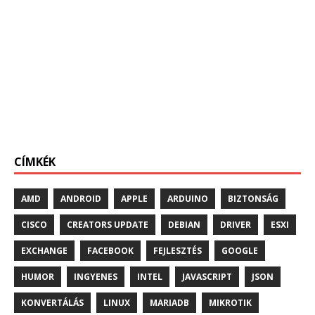
CÍMKÉK
AMD
ANDROID
APPLE
ARDUINO
BIZTONSÁG
CISCO
CREATORS UPDATE
DEBIAN
DRIVER
ESXI
EXCHANGE
FACEBOOK
FEJLESZTÉS
GOOGLE
HUMOR
INGYENES
INTEL
JAVASCRIPT
JSON
KONVERTÁLÁS
LINUX
MARIADB
MIKROTIK