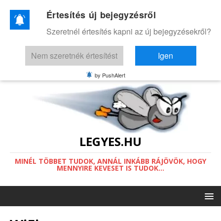
Értesítés új bejegyzésről
Ez a weboldal a működéséhez sütiket
Szeretnél értesítés kapni az új bejegyzésekről?
használ.
Információ a sütikről.
Nem szeretnék értesítést
Igen
Értettem
by PushAlert
LEGYES.HU
MINÉL TÖBBET TUDOK, ANNÁL INKÁBB RÁJÖVÖK, HOGY
MENNYIRE KEVESET IS TUDOK...