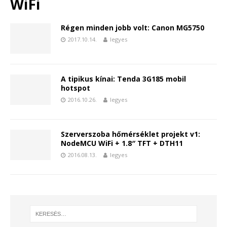
WiFi
Régen minden jobb volt: Canon MG5750
2017.10.14.
legyes
A tipikus kínai: Tenda 3G185 mobil
hotspot
2016.10.26.
legyes
Szerverszoba hőmérséklet projekt v1:
NodeMCU WiFi + 1.8″ TFT + DTH11
2016.08.13.
legyes