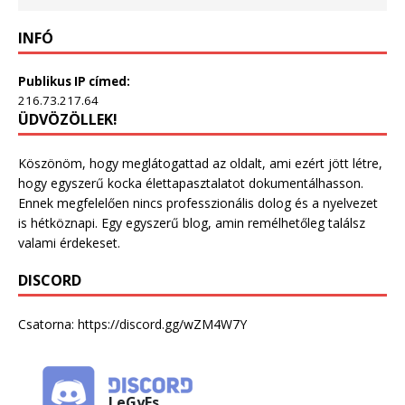
INFÓ
Publikus IP címed:
216.73.217.64
ÜDVÖZÖLLEK!
Köszönöm, hogy meglátogattad az oldalt, ami ezért jött létre,
hogy egyszerű kocka élettapasztalatot dokumentálhasson.
Ennek megfelelően nincs professzionális dolog és a nyelvezet
is hétköznapi. Egy egyszerű blog, amin remélhetőleg találsz
valami érdekeset.
DISCORD
Csatorna:
https://discord.gg/wZM4W7Y
LeGyEs