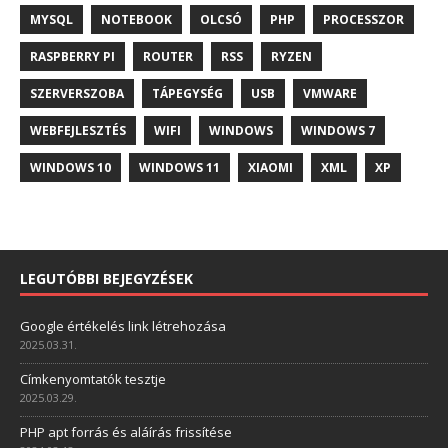
MYSQL
NOTEBOOK
OLCSÓ
PHP
PROCESSZOR
RASPBERRY PI
ROUTER
RSS
RYZEN
SZERVERSZOBA
TÁPEGYSÉG
USB
VMWARE
WEBFEJLESZTÉS
WIFI
WINDOWS
WINDOWS 7
WINDOWS 10
WINDOWS 11
XIAOMI
XML
XP
LEGUTÓBBI BEJEGYZÉSEK
Google értékelés link létrehozása
2025.03.31.
Címkenyomtatók tesztje
2025.03.29.
PHP apt forrás és aláírás frissítése