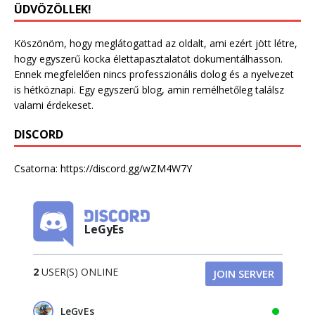
ÜDVÖZÖLLEK!
Köszönöm, hogy meglátogattad az oldalt, ami ezért jött létre,
hogy egyszerű kocka élettapasztalatot dokumentálhasson.
Ennek megfelelően nincs professzionális dolog és a nyelvezet
is hétköznapi. Egy egyszerű blog, amin remélhetőleg találsz
valami érdekeset.
DISCORD
Csatorna:
https://discord.gg/wZM4W7Y
LeGyEs
2
USER(S) ONLINE
JOIN SERVER
LeGyEs