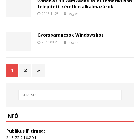
Windows 10 kémkedés és automatikusan
telepített kéretlen alkalmazások
2016.11.23.
legyes
Gyorsparancsok Windowshoz
2016.08.20.
legyes
1
2
»
INFÓ
Publikus IP címed:
216.73.216.201