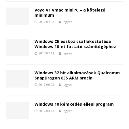
Voyo V1 Vmac miniPC – a kötelező
minimum
2017.09.03.
legyes
Windows CE eszköz csatlakoztatása
Windows 10-et futtató számítógéphez
2017.07.11.
legyes
Windows 32 bit alkalmazások Qualcomm
SnapDragon 835 ARM procin
2017.06.02.
legyes
Windows 10 kémkedés elleni program
2017.04.13.
legyes