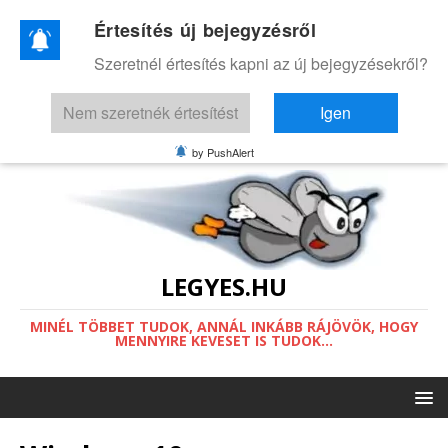
Értesítés új bejegyzésről
Ez a weboldal a működéséhez sütiket
Szeretnél értesítés kapni az új bejegyzésekről?
használ.
Információ a sütikről.
Nem szeretnék értesítést
Igen
Értettem
by PushAlert
LEGYES.HU
MINÉL TÖBBET TUDOK, ANNÁL INKÁBB RÁJÖVÖK, HOGY
MENNYIRE KEVESET IS TUDOK...