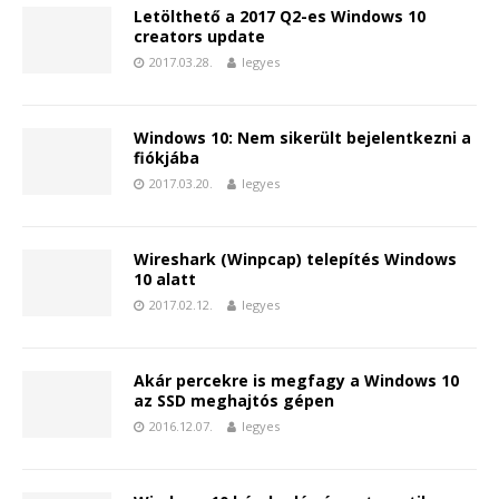
Letölthető a 2017 Q2-es Windows 10
creators update
2017.03.28.
legyes
Windows 10: Nem sikerült bejelentkezni a
fiókjába
2017.03.20.
legyes
Wireshark (Winpcap) telepítés Windows
10 alatt
2017.02.12.
legyes
Akár percekre is megfagy a Windows 10
az SSD meghajtós gépen
2016.12.07.
legyes