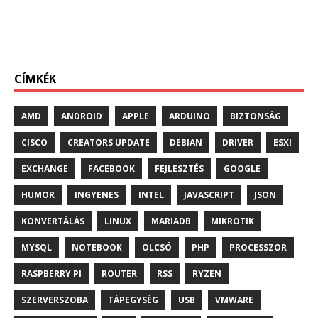
CÍMKÉK
AMD
ANDROID
APPLE
ARDUINO
BIZTONSÁG
CISCO
CREATORS UPDATE
DEBIAN
DRIVER
ESXI
EXCHANGE
FACEBOOK
FEJLESZTÉS
GOOGLE
HUMOR
INGYENES
INTEL
JAVASCRIPT
JSON
KONVERTÁLÁS
LINUX
MARIADB
MIKROTIK
MYSQL
NOTEBOOK
OLCSÓ
PHP
PROCESSZOR
RASPBERRY PI
ROUTER
RSS
RYZEN
SZERVERSZOBA
TÁPEGYSÉG
USB
VMWARE