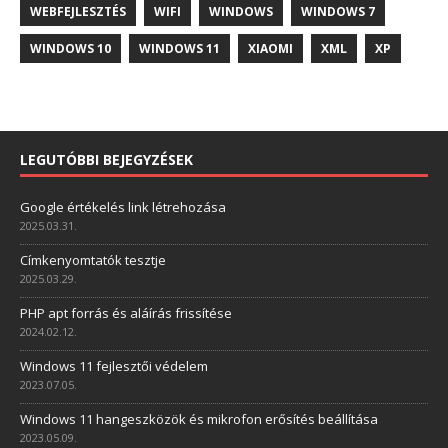
WEBFEJLESZTÉS
WIFI
WINDOWS
WINDOWS 7
WINDOWS 10
WINDOWS 11
XIAOMI
XML
XP
LEGUTÓBBI BEJEGYZÉSEK
Google értékelés link létrehozása
2025.03.31.
Címkenyomtatók tesztje
2025.03.29.
PHP apt forrás és aláírás frissítése
2024.02.12.
Windows 11 fejlesztői védelem
2023.07.05.
Windows 11 hangeszközök és mikrofon erősítés beállítása
2023.05.09.