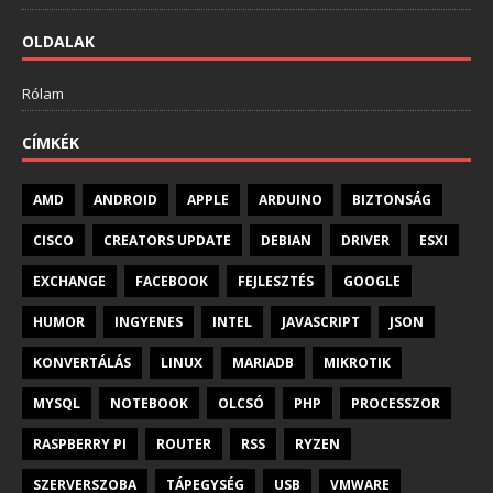
OLDALAK
Rólam
CÍMKÉK
AMD
ANDROID
APPLE
ARDUINO
BIZTONSÁG
CISCO
CREATORS UPDATE
DEBIAN
DRIVER
ESXI
EXCHANGE
FACEBOOK
FEJLESZTÉS
GOOGLE
HUMOR
INGYENES
INTEL
JAVASCRIPT
JSON
KONVERTÁLÁS
LINUX
MARIADB
MIKROTIK
MYSQL
NOTEBOOK
OLCSÓ
PHP
PROCESSZOR
RASPBERRY PI
ROUTER
RSS
RYZEN
SZERVERSZOBA
TÁPEGYSÉG
USB
VMWARE