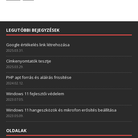
LEGUTÓBBI BEJEGYZÉSEK
Google értékelés link létrehozása
2025.03.31.
Címkenyomtatók tesztje
2025.03.29.
PHP apt forrás és aláírás frissítése
2024.02.12.
Windows 11 fejlesztői védelem
2023.07.05.
Windows 11 hangeszközök és mikrofon erősítés beállítása
2023.05.09.
OLDALAK