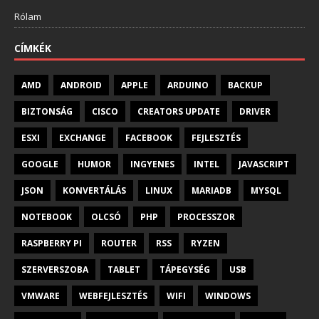
Rólam
CÍMKÉK
AMD
ANDROID
APPLE
ARDUINO
BACKUP
BIZTONSÁG
CISCO
CREATORS UPDATE
DRIVER
ESXI
EXCHANGE
FACEBOOK
FEJLESZTÉS
GOOGLE
HUMOR
INGYENES
INTEL
JAVASCRIPT
JSON
KONVERTÁLÁS
LINUX
MARIADB
MYSQL
NOTEBOOK
OLCSÓ
PHP
PROCESSZOR
RASPBERRY PI
ROUTER
RSS
RYZEN
SZERVERSZOBA
TABLET
TÁPEGYSÉG
USB
VMWARE
WEBFEJLESZTÉS
WIFI
WINDOWS