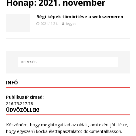
Hónap:
2021. november
Régi képek tömörítése a webszerveren
2021.11.21.
legyes
INFÓ
Publikus IP címed:
216.73.217.78
ÜDVÖZÖLLEK!
Köszönöm, hogy meglátogattad az oldalt, ami ezért jött létre,
hogy egyszerű kocka élettapasztalatot dokumentálhasson.