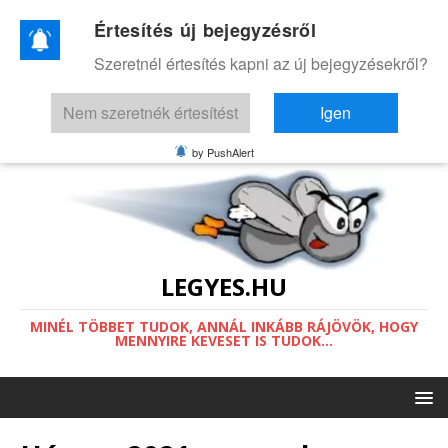
Értesítés új bejegyzésről
Ez a weboldal a működéséhez sütiket
Szeretnél értesítés kapni az új bejegyzésekről?
használ.
Információ a sütikről.
Nem szeretnék értesítést
Igen
Értettem
by PushAlert
LEGYES.HU
MINÉL TÖBBET TUDOK, ANNÁL INKÁBB RÁJÖVÖK, HOGY
MENNYIRE KEVESET IS TUDOK...