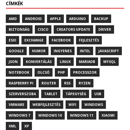
CÍMKÉK
AMD
ANDROID
APPLE
ARDUINO
BACKUP
BIZTONSÁG
CISCO
CREATORS UPDATE
DRIVER
ESXI
EXCHANGE
FACEBOOK
FEJLESZTÉS
GOOGLE
HUMOR
INGYENES
INTEL
JAVASCRIPT
JSON
KONVERTÁLÁS
LINUX
MARIADB
MYSQL
NOTEBOOK
OLCSÓ
PHP
PROCESSZOR
RASPBERRY PI
ROUTER
RSS
RYZEN
SZERVERSZOBA
TABLET
TÁPEGYSÉG
USB
VMWARE
WEBFEJLESZTÉS
WIFI
WINDOWS
WINDOWS 7
WINDOWS 10
WINDOWS 11
XIAOMI
XML
XP