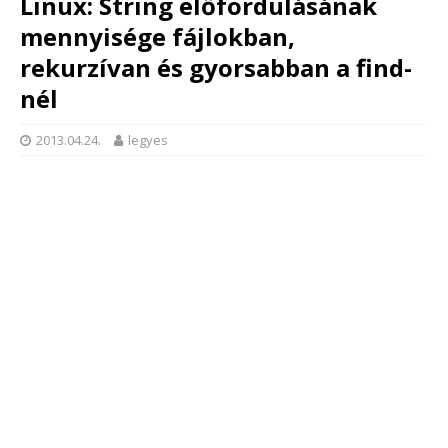
Linux: String előfordulásának
mennyisége fájlokban,
rekurzívan és gyorsabban a find-
nél
2013.04.24.
legyes