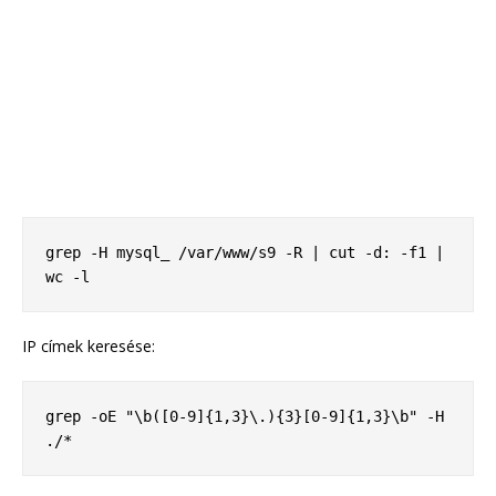
grep -H mysql_ /var/www/s9 -R | cut -d: -f1 | 
wc -l
IP címek keresése:
grep -oE "\b([0-9]{1,3}\.){3}[0-9]{1,3}\b" -H 
./*