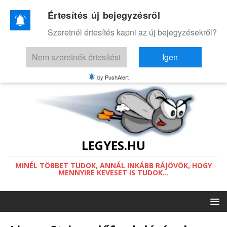
Értesítés új bejegyzésről
Ez a weboldal a működéséhez sütiket
Szeretnél értesítés kapni az új bejegyzésekről?
használ.
Információ a sütikről.
Nem szeretnék értesítést
Igen
Értettem
by PushAlert
LEGYES.HU
MINÉL TÖBBET TUDOK, ANNÁL INKÁBB RÁJÖVÖK, HOGY
MENNYIRE KEVESET IS TUDOK...