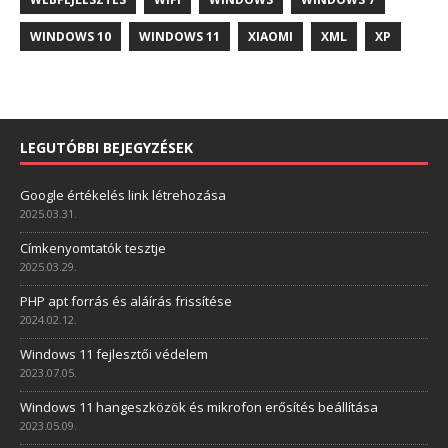
WINDOWS 10
WINDOWS 11
XIAOMI
XML
XP
LEGUTÓBBI BEJEGYZÉSEK
Google értékelés link létrehozása
2025.03.31.
Címkenyomtatók tesztje
2025.03.29.
PHP apt forrás és aláírás frissítése
2024.02.12.
Windows 11 fejlesztői védelem
2023.07.05.
Windows 11 hangeszközök és mikrofon erősítés beállítása
2023.05.09.