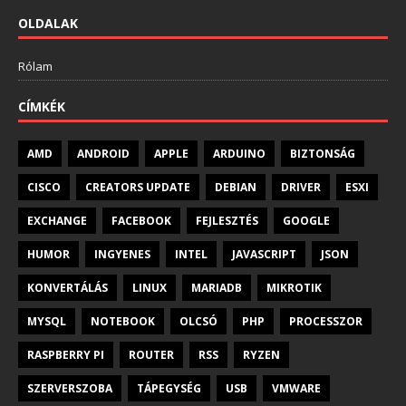
OLDALAK
Rólam
CÍMKÉK
AMD
ANDROID
APPLE
ARDUINO
BIZTONSÁG
CISCO
CREATORS UPDATE
DEBIAN
DRIVER
ESXI
EXCHANGE
FACEBOOK
FEJLESZTÉS
GOOGLE
HUMOR
INGYENES
INTEL
JAVASCRIPT
JSON
KONVERTÁLÁS
LINUX
MARIADB
MIKROTIK
MYSQL
NOTEBOOK
OLCSÓ
PHP
PROCESSZOR
RASPBERRY PI
ROUTER
RSS
RYZEN
SZERVERSZOBA
TÁPEGYSÉG
USB
VMWARE