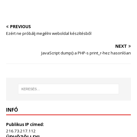
PREVIOUS
Ezért ne próbálj megélni weboldal készítésből
NEXT
JavaScript dump() a PHP-s print_r-hez hasonlóan
INFÓ
Publikus IP címed:
216.73.217.112