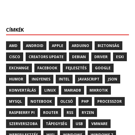
CÍMKÉK
AMD
ANDROID
APPLE
ARDUINO
BIZTONSÁG
CISCO
CREATORS UPDATE
DEBIAN
DRIVER
ESXI
EXCHANGE
FACEBOOK
FEJLESZTÉS
GOOGLE
HUMOR
INGYENES
INTEL
JAVASCRIPT
JSON
KONVERTÁLÁS
LINUX
MARIADB
MIKROTIK
MYSQL
NOTEBOOK
OLCSÓ
PHP
PROCESSZOR
RASPBERRY PI
ROUTER
RSS
RYZEN
SZERVERSZOBA
TÁPEGYSÉG
USB
VMWARE
WEBFEJLESZTÉS
WIFI
WINDOWS
WINDOWS 7