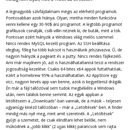
A legnagyobb szívfájdalmam mégis az elérhető programok.
Pontosabban azok hiánya. Olyan, mintha minden funkcióra
venni kellene egy 30-90$ árú programot. A legtöbb programot
grafikusok csinálják, csilli-villin néznek ki, de buták, mint a tök.
Pontosan ezért hiányzik a Windows világ melós szemmel.
Nincs rendes MySQL kezelő program. Az SSH beállítása
idegbaj, főleg ha több kulcsot is használunk jelszavazva. Ó, de
nagyon hiányzik a pageant és a putty. Nincs rendes fájlkezelő.
Ami már majdnem jó, azt is használhatatlanná teszi a rendszer
jogosultság-kezelése. Csakis 64 bites x64 appok futtathatóak,
ezért a homebrew 95%-a használhatatlan. Az AppStore egy
vicc, nagyon kevés app van benne, azok is kegyetlenül drágák.
Én már a fájl tallózóval sem tudok megbékélni a Windows
után, nem találok benne semmit. Az egyik appban a
letöltéseim a „Downloads”-ban vannak, de a másik – teljesen
ugyanúgy kinéző tallózóban – már a „Letöltések”-ben. A finder
mindig más nyit meg, mint amit szeretnék. A „Letöltések”
gyűjti a szemetet, de csak elindítani lehet belőle, nem
működnek a „jobb klikk” (2 ujjas klikk) parancsok sem rajta.