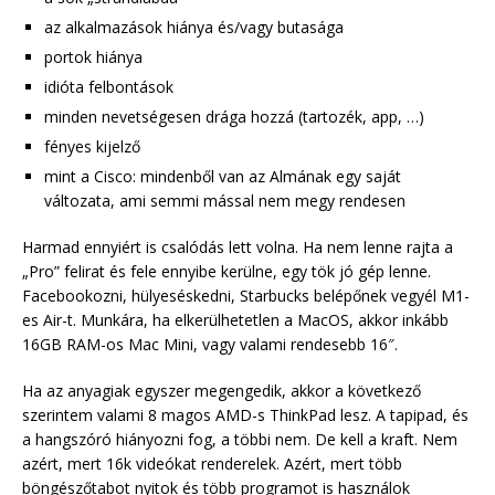
az alkalmazások hiánya és/vagy butasága
portok hiánya
idióta felbontások
minden nevetségesen drága hozzá (tartozék, app, …)
fényes kijelző
mint a Cisco: mindenből van az Almának egy saját
változata, ami semmi mással nem megy rendesen
Harmad ennyiért is csalódás lett volna. Ha nem lenne rajta a
„Pro” felirat és fele ennyibe kerülne, egy tök jó gép lenne.
Facebookozni, hülyeséskedni, Starbucks belépőnek vegyél M1-
es Air-t. Munkára, ha elkerülhetetlen a MacOS, akkor inkább
16GB RAM-os Mac Mini, vagy valami rendesebb 16″.
Ha az anyagiak egyszer megengedik, akkor a következő
szerintem valami 8 magos AMD-s ThinkPad lesz. A tapipad, és
a hangszóró hiányozni fog, a többi nem. De kell a kraft. Nem
azért, mert 16k videókat renderelek. Azért, mert több
böngészőtabot nyitok és több programot is használok