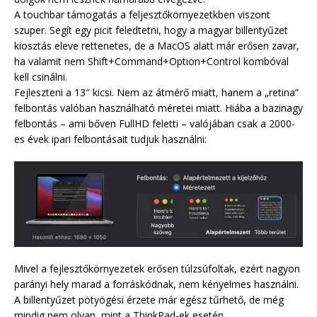
A touchbar támogatás a feljesztőkörnyezetkben viszont
szuper. Segít egy picit feledtetni, hogy a magyar billentyűzet
kiosztás eleve rettenetes, de a MacOS alatt már erősen zavar,
ha valamit nem Shift+Command+Option+Control kombóval
kell csinálni.
Fejleszteni a 13″ kicsi. Nem az átmérő miatt, hanem a „retina”
felbontás valóban használható méretei miatt. Hiába a bazinagy
felbontás – ami bőven FullHD feletti – valójában csak a 2000-
es évek ipari felbontásait tudjuk használni:
Mivel a fejlesztőkörnyezetek erősen túlzsúfoltak, ezért nagyon
parányi hely marad a forráskódnak, nem kényelmes használni.
A billentyűzet pötyögési érzete már egész tűrhető, de még
mindig nem olyan, mint a ThinkPad-ek esetén.