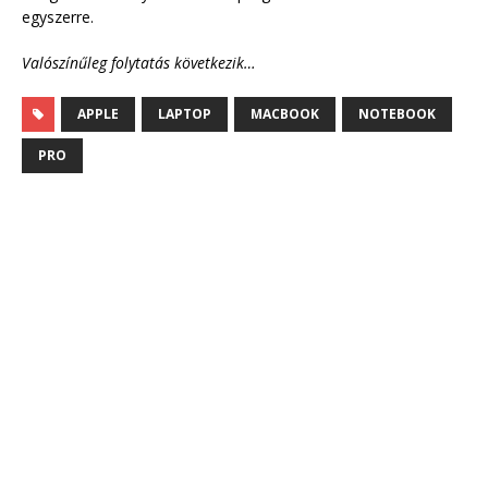
egyszerre.
Valószínűleg folytatás következik…
APPLE
LAPTOP
MACBOOK
NOTEBOOK
PRO