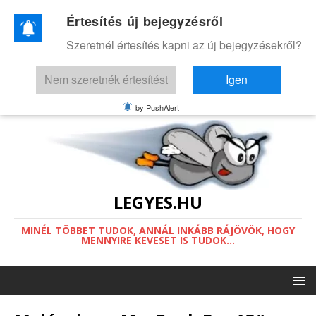
Értesítés új bejegyzésről
Ez a weboldal a működéséhez sütiket
Szeretnél értesítés kapni az új bejegyzésekről?
használ.
Információ a sütikről.
Nem szeretnék értesítést
Igen
Értettem
by PushAlert
LEGYES.HU
MINÉL TÖBBET TUDOK, ANNÁL INKÁBB RÁJÖVÖK, HOGY
MENNYIRE KEVESET IS TUDOK...