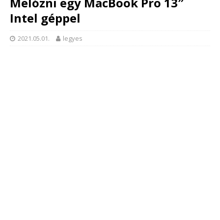
Melózni egy MacBook Pro 13″
Intel géppel
2021.05.01.
legyes