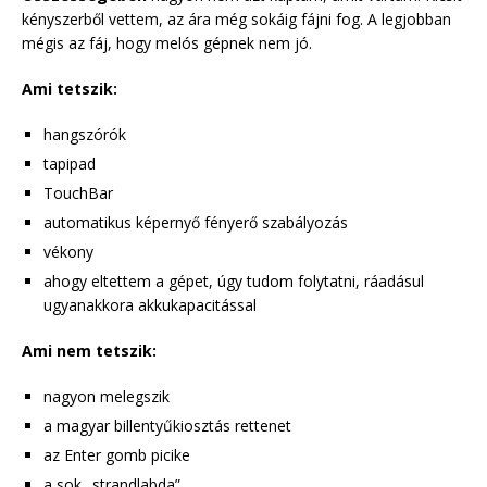
kényszerből vettem, az ára még sokáig fájni fog. A legjobban
mégis az fáj, hogy melós gépnek nem jó.
Ami tetszik:
hangszórók
tapipad
TouchBar
automatikus képernyő fényerő szabályozás
vékony
ahogy eltettem a gépet, úgy tudom folytatni, ráadásul
ugyanakkora akkukapacitással
Ami nem tetszik:
nagyon melegszik
a magyar billentyűkiosztás rettenet
az Enter gomb picike
a sok „strandlabda”