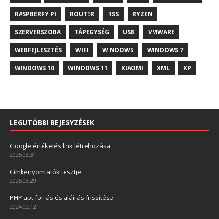
RASPBERRY PI
ROUTER
RSS
RYZEN
SZERVERSZOBA
TÁPEGYSÉG
USB
VMWARE
WEBFEJLESZTÉS
WIFI
WINDOWS
WINDOWS 7
WINDOWS 10
WINDOWS 11
XIAOMI
XML
XP
LEGUTÓBBI BEJEGYZÉSEK
Google értékelés link létrehozása
2025.03.31.
Címkenyomtatók tesztje
2025.03.29.
PHP apt forrás és aláírás frissítése
2024.02.12.