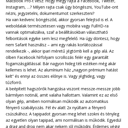
Macbook Pro-t vesz: Hogy megy rajta a Facebook, Twitter,
Instagram, …? Milyen rajta csak úgy böngészni, YouTube-ont
nézni, jegyzetelni, dokumentumot szerkeszteni?
Ha van kedvenc böngésződ, akkor gyorsan felejtsd is el. A
weboldalak természetesen vagy mobilra vagy FullHD-ra
vannak optimalizálva, szal’ a beállításokban választható
felbontások egyike sem lesz megfelelő. Ha úgy döntesz, hogy
nem Safarit használsz – ami egy rakás korlátozással
rendelkezik -, akkor ipari méretű jégtömb kell a gép alá. Az
ölben Facebook hírfolyam scrollozás felér egy garantált
fogamzásgátlással. Bár nagyon hideg téli estéken még akár
kellemes is lehet. Az alumínium ház „nagyon prémium hatást
kelt” és ennyi az összes előnye is. Vagy jéghideg, vagy
tűzforró.
A beépített hagszórók hangzása viszont messze-messze jobb
bármilyen notinál, amit valaha hallottam. Valamint ez az első
olyan gép, amiben normálisan működik az automatikus
fényerő szabályozás. Fél év alatt 2x nyúltam a fényerő
csúszkához. A tapipadot gyorsan meg lehet szokni és tényleg
az egyetlen olyan tapipad, ami normálisan is működik. Egyedül
a drag and drop nem akar nekem jól működni. Érdemes végig