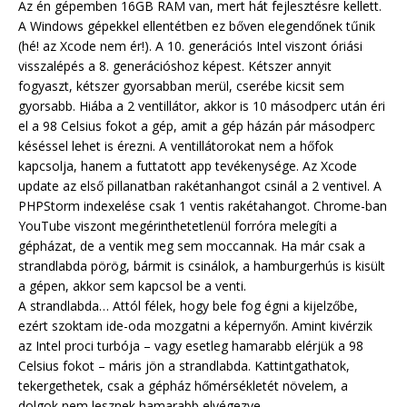
Az én gépemben 16GB RAM van, mert hát fejlesztésre kellett.
A Windows gépekkel ellentétben ez bőven elegendőnek tűnik
(hé! az Xcode nem ér!). A 10. generációs Intel viszont óriási
visszalépés a 8. generációshoz képest. Kétszer annyit
fogyaszt, kétszer gyorsabban merül, cserébe kicsit sem
gyorsabb. Hiába a 2 ventillátor, akkor is 10 másodperc után éri
el a 98 Celsius fokot a gép, amit a gép házán pár másodperc
késéssel lehet is érezni. A ventillátorokat nem a hőfok
kapcsolja, hanem a futtatott app tevékenysége. Az Xcode
update az első pillanatban rakétanhangot csinál a 2 ventivel. A
PHPStorm indexelése csak 1 ventis rakétahangot. Chrome-ban
YouTube viszont megérinthetetlenül forróra melegíti a
gépházat, de a ventik meg sem moccannak. Ha már csak a
strandlabda pörög, bármit is csinálok, a hamburgerhús is kisült
a gépen, akkor sem kapcsol be a venti.
A strandlabda… Attól félek, hogy bele fog égni a kijelzőbe,
ezért szoktam ide-oda mozgatni a képernyőn. Amint kivérzik
az Intel proci turbója – vagy esetleg hamarabb elérjük a 98
Celsius fokot – máris jön a strandlabda. Kattintgathatok,
tekergethetek, csak a gépház hőmérsékletét növelem, a
dolgok nem lesznek hamarabb elvégezve.