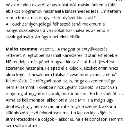
nézni minden oktatót a használatáról, máskülönben a több
ablakos programok használata kínszenvedés lesz. Említettem
már a borzalmas magyar billentyűzet kiosztást?
A TouchBar ilyen jellegű felhasználásnál maximum a
hangerőszabályzásra van sokat használva és az emojik
kiválogatására. Amúgy lehet élni nélküle.
Melós szemmel
viszont… A magyar billentyűkiosztás
rettenet. A legtöbbet használt karakterek idiótán érhetőek el,
NE rendelj almás gépet magyar kiosztással, ha fejlesztésre
szeretnéd használni. Felejtsd el a külső kijelzőket amin nincs
alma logó – hacsak nem találsz 4 vese áron valami „retina”
felbontásút. De elfogadhatod azt is, hogy a szemed világa
nem ér semmit. Továbbá nincs „gyári” dokkoló, viszont van
rengeteg utángyártott vacak, horror árakon. Ha becsípődött az
Alma és kell monitor, akkor ott a Mac Mini. Ha mégis úgy
döntesz, hogy nem zavar, amint kifolyik a szemed, akkor a
különböző kijelző felbontások miatt a laptop kijelzőjén is
átméreteződnek a dolgok – akkor is, ha a felbontáson semmit
sem változtattuk.