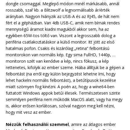
dongle csomaggal. Meglepő módon minél márkásabb, annál
rosszabb, szal’ kb. a Blitzwolf a legnormálisabb ár/érték
arányban. Nagyon hiányzik az USB-A és az RJ45, de hát nem
fért el a gépházban. Van 4db USB-C, amik nem bírnak rendes
mennyiségű áramot kiadni magukból akkor sem, ha az
egyikben 65W-tos töltő van. Viszont a legrosszabb dolog a
periféria csatlakoztatáskor a külső monitor. Itt jött az első
hatalmas pofon. Csakis és kizárólag „retina” felbontású
monitorokon van normális kép. Egy sima FullHD, 1440p, …
monitoron szét van kenődve a kép, nincs fókusz, a kép
rettenetes, kifolyik az ember szeme. Hiába állítjuk be a gépen a
felbontást (na erről egy külön bejegyzést lehetne írni, hogy
lehet hackelni normális felbontást), a betűtípusok kezelése
miatt szörnyen fog kinézni. A poén az, hogy a wine64-ben
futtatott Windows appok betűi élesek. Természetesen szinte
semmilyen periféria nem működik MacOS alatt, vagy ha megy
is, akkor erősen korlátosan, szóval nagyon meg kell nézni,
hogy mit vesz az ember.
Nézzük felhasználói szemmel
, amire az átlagos ember