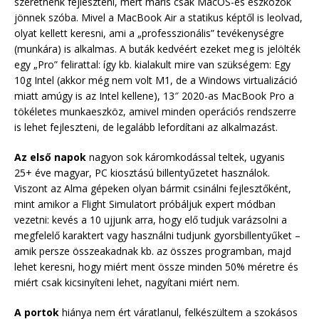
szeretnénk fejleszteni, mert máris csak MacOS-es eszközök
jönnek szóba. Mivel a MacBook Air a statikus képtől is leolvad,
olyat kellett keresni, ami a „professzionális” tevékenységre
(munkára) is alkalmas. A buták kedvéért ezeket meg is jelölték
egy „Pro” felirattal: így kb. kialakult mire van szükségem: Egy
10g Intel (akkor még nem volt M1, de a Windows virtualizáció
miatt amúgy is az Intel kellene), 13″ 2020-as MacBook Pro a
tökéletes munkaeszköz, amivel minden operációs rendszerre
is lehet fejleszteni, de legalább lefordítani az alkalmazást.
Az első napok
nagyon sok káromkodással teltek, ugyanis
25+ éve magyar, PC kiosztású billentyűzetet használok.
Viszont az Alma gépeken olyan bármit csinálni fejlesztőként,
mint amikor a Flight Simulatort próbáljuk expert módban
vezetni: kevés a 10 ujjunk arra, hogy elő tudjuk varázsolni a
megfelelő karaktert vagy használni tudjunk gyorsbillentyűket –
amik persze összeakadnak kb. az összes programban, majd
lehet keresni, hogy miért ment össze minden 50% méretre és
miért csak kicsinyíteni lehet, nagyítani miért nem.
A portok
hiánya nem ért váratlanul, felkészültem a szokásos