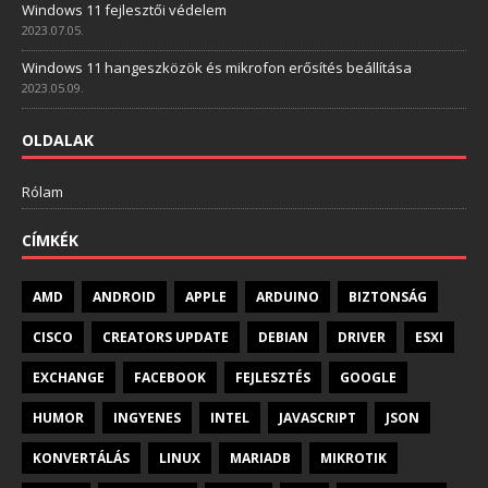
Windows 11 fejlesztői védelem
2023.07.05.
Windows 11 hangeszközök és mikrofon erősítés beállítása
2023.05.09.
OLDALAK
Rólam
CÍMKÉK
AMD
ANDROID
APPLE
ARDUINO
BIZTONSÁG
CISCO
CREATORS UPDATE
DEBIAN
DRIVER
ESXI
EXCHANGE
FACEBOOK
FEJLESZTÉS
GOOGLE
HUMOR
INGYENES
INTEL
JAVASCRIPT
JSON
KONVERTÁLÁS
LINUX
MARIADB
MIKROTIK