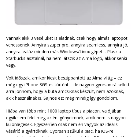
Vannak akik 3 veséjüket is eladnák, csak hogy almás laptopot
vehessenek. Annyira szuper pro, annyira seamless, annyira jó,
annyira lealáz minden más Windows/Linux gépet… Plusz a
Starbucks asztalnál, ha nem látszik az Alma logó, akkor senki
vagy.
Volt időszak, amikor kicsit beszippantott az Alma világ – ez
még egy iPhone 3GS-es történt – de nagyon gyorsan rá kellett
arra jönnöm, hogy a buta amcsiknak készült, nem azoknak,
akik használnák is. Sajnos ezt még mindig így gondolom.
Hiába van több mint 1000 laptop típus a piacon, valójában
egyik sem felel meg az én igényeimnek, amik nem is nagyon
különlegesek. Egyszerűen csak nem én vagyok az ideális
vásárló a gyártóknak. Gyorsan szűkül a piac, ha iOS-re