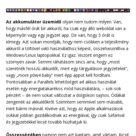
Az akkumulátor üzemidő
olyan nem tudom milyen. Van,
hogy másfél órát bír akkuról, ha csak egy álló weboldal van a
képernyőn vagy egy jegyzet app. De van, hogy 5 órát is
elmegy. Azt sokan mondják, hogy nem csökken a teljesítmény
akkuról a töltővel való használathoz képest, összehasonlítva a
Windows/Linux laptopokkal. Ez igaz. Viszont engem ez
szörnyen zavar. Semmi ráhatásom sincs arra, hogy „most
szeretnék hosszú akkuidőt, mert egy tárgyaláson jegyzetelek”,
vagy „more p0w4 baby” mert épp appot kell fordítani.
Pontosabban a Parallels lehetőséget ad akkus használat
esetén egy energiatakarékos mód használatára, – sok-sok
pénzért – de nem sokat változtat a dolgokon sajnos. Ódákat
zengenek az akkuidőkről. Szerintem semmivel sem másabb,
mint bármi másnál. Kivéve azt, hogy az Apple alkalmazások
sokkal jobban gazdálkodnak az energiával, így csak Safarival
és Jegyzetekkel kicsit tovább húzhatjuk ki.
Összességében
nagyon nem azt kaptam, amit vártam. Kicsit