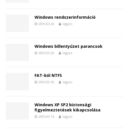
Windows rendszerinformáció
2005.03.20.
legyes
Windows billentyűzet parancsok
2005.03.20.
legyes
FAT-ból NTFS
2005.03.20.
legyes
Windows XP SP2 biztonsági
figyelmeztetések kikapcsolása
2005.03.16.
legyes