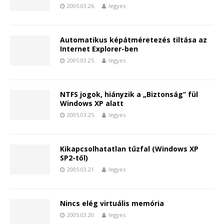
2005.03.26.
legyes
Automatikus képátméretezés tiltása az
Internet Explorer-ben
2005.03.25.
legyes
NTFS jogok, hiányzik a „Biztonság” fül
Windows XP alatt
2005.03.25.
legyes
Kikapcsolhatatlan tűzfal (Windows XP
SP2-től)
2005.03.21.
legyes
Nincs elég virtuális memória
2005.03.20.
legyes