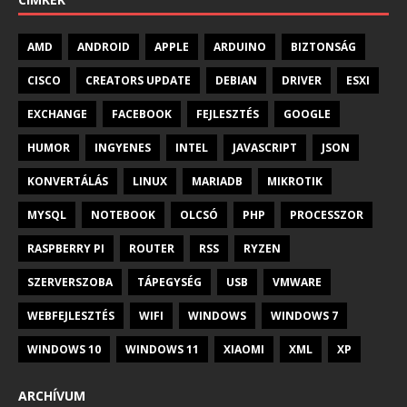
AMD
ANDROID
APPLE
ARDUINO
BIZTONSÁG
CISCO
CREATORS UPDATE
DEBIAN
DRIVER
ESXI
EXCHANGE
FACEBOOK
FEJLESZTÉS
GOOGLE
HUMOR
INGYENES
INTEL
JAVASCRIPT
JSON
KONVERTÁLÁS
LINUX
MARIADB
MIKROTIK
MYSQL
NOTEBOOK
OLCSÓ
PHP
PROCESSZOR
RASPBERRY PI
ROUTER
RSS
RYZEN
SZERVERSZOBA
TÁPEGYSÉG
USB
VMWARE
WEBFEJLESZTÉS
WIFI
WINDOWS
WINDOWS 7
WINDOWS 10
WINDOWS 11
XIAOMI
XML
XP
ARCHÍVUM