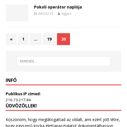
Pokoli operátor naplója
2005.02.23.
legyes
«
1
…
19
20
INFÓ
Publikus IP címed:
216.73.217.84
ÜDVÖZÖLLEK!
Köszönöm, hogy meglátogattad az oldalt, ami ezért jött létre,
hogy egyszerű kocka élettapasztalatot dokumentálhasson.