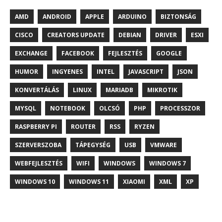
AMD
ANDROID
APPLE
ARDUINO
BIZTONSÁG
CISCO
CREATORS UPDATE
DEBIAN
DRIVER
ESXI
EXCHANGE
FACEBOOK
FEJLESZTÉS
GOOGLE
HUMOR
INGYENES
INTEL
JAVASCRIPT
JSON
KONVERTÁLÁS
LINUX
MARIADB
MIKROTIK
MYSQL
NOTEBOOK
OLCSÓ
PHP
PROCESSZOR
RASPBERRY PI
ROUTER
RSS
RYZEN
SZERVERSZOBA
TÁPEGYSÉG
USB
VMWARE
WEBFEJLESZTÉS
WIFI
WINDOWS
WINDOWS 7
WINDOWS 10
WINDOWS 11
XIAOMI
XML
XP