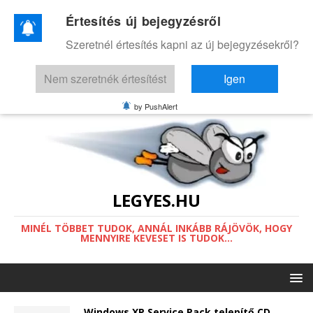
Értesítés új bejegyzésről
Ez a weboldal a működéséhez sütiket
Szeretnél értesítés kapni az új bejegyzésekről?
használ.
Információ a sütikről.
Nem szeretnék értesítést
Igen
Értettem
by PushAlert
LEGYES.HU
MINÉL TÖBBET TUDOK, ANNÁL INKÁBB RÁJÖVÖK, HOGY
MENNYIRE KEVESET IS TUDOK...
Windows XP Service Pack telepítő CD