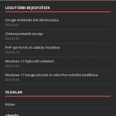
LEGUTÓBBI BEJEGYZÉSEK
Google értékelés link létrehozása
2025.03.31.
Címkenyomtatók tesztje
2025.03.29.
PHP apt forrás és aláírás frissítése
2024.02.12.
Windows 11 fejlesztői védelem
2023.07.05.
Windows 11 hangeszközök és mikrofon erősítés beállítása
2023.05.09.
OLDALAK
Rólam
CÍMKÉK