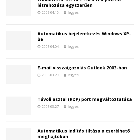
létrehozása egyszerűen
2005.04.10.
legyes
Automatikus bejelentkezés Windows XP-
be
2005.04.04.
legyes
E-mail visszaigazolás Outlook 2003-ban
2005.03.29.
legyes
Távoli asztal (RDP) port megváltoztatása
2005.03.27.
legyes
Automatikus indítás tiltása a cserélhető
meghajtókon